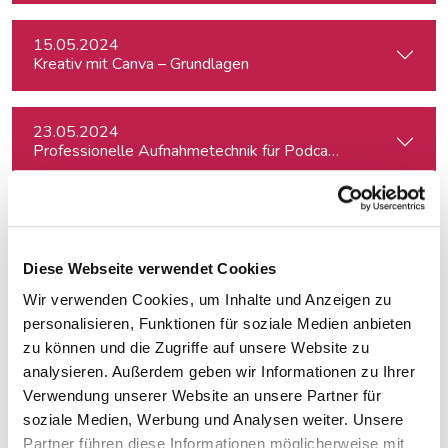
15.05.2024
Kreativ mit Canva – Grundlagen
23.05.2024
Professionelle Aufnahmetechnik für Podcasts
24.05.2024
Schnitt und Sound Design für Podcasts
Diese Webseite verwendet Cookies
Wir verwenden Cookies, um Inhalte und Anzeigen zu
04.06.2024
Investigativer Journalismus
personalisieren, Funktionen für soziale Medien anbieten
zu können und die Zugriffe auf unsere Website zu
analysieren. Außerdem geben wir Informationen zu Ihrer
04.06.2024
Verwendung unserer Website an unsere Partner für
Kreativ mit Canva – Advanced
soziale Medien, Werbung und Analysen weiter. Unsere
Partner führen diese Informationen möglicherweise mit