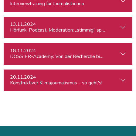
Interviewtraining für Journalist:innen
13.11.2024
Hörfunk, Podcast, Moderation: „stimmig“ sprechen
18.11.2024
DOSSIER-Academy: Von der Recherche bis zur Veröffentlic
20.11.2024
Konstruktiver Klimajournalismus – so geht's!