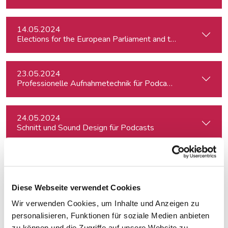
14.05.2024
23.05.2024
Professionelle Aufnahmetechnik für Podcasts
24.05.2024
Schnitt und Sound Design für Podcasts
04.06.2024
Investigativer Journalismus
Diese Webseite verwendet Cookies
Wir verwenden Cookies, um Inhalte und Anzeigen zu
06.06.2024
Schreiben für Hörfunk, Podcast und Moderation
personalisieren, Funktionen für soziale Medien anbieten
zu können und die Zugriffe auf unsere Website zu