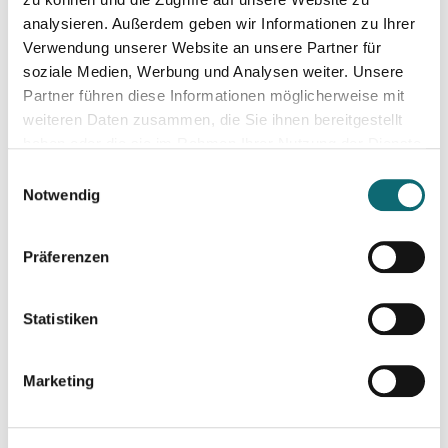
analysieren. Außerdem geben wir Informationen zu Ihrer
11.06.2024
Verwendung unserer Website an unsere Partner für
Konstruktiver Klimajournalismus – so geht's!
soziale Medien, Werbung und Analysen weiter. Unsere
Partner führen diese Informationen möglicherweise mit
weiteren Daten zusammen, die Sie ihnen bereitgestellt
17.06.2024
haben oder die sie im Rahmen Ihrer Nutzung der Dienste
Slovakia: Understanding political polarizations and their th
gesammelt haben.
Einwilligungsauswahl
Notwendig
18.06.2024
Von der Idee zum Buch
Präferenzen
20.06.2024
Statistiken
Klimajournalismus-Summerschool in Bad Aussee
Marketing
02.07.2024
Elections in the United Kingdom: Understanding Voters’ Con