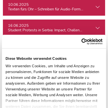
10.06.2025
Texten fürs Ohr – Schreiben für Audio-Formate
16.06.2025
Student Protests in Serbia: Impact, Challenges, and Perspe
23.06.2025
Crashkurs Sprechtraining
Diese Webseite verwendet Cookies
Wir verwenden Cookies, um Inhalte und Anzeigen zu
24.06.2025
Schreiben mit KI: effizienter, kreativer, schneller
personalisieren, Funktionen für soziale Medien anbieten
zu können und die Zugriffe auf unsere Website zu
analysieren. Außerdem geben wir Informationen zu Ihrer
25.06.2025
Verwendung unserer Website an unsere Partner für
Die Kunst des Porträtschreibens – ein Intensiv-Workshop für
soziale Medien, Werbung und Analysen weiter. Unsere
Partner führen diese Informationen möglicherweise mit
weiteren Daten zusammen, die Sie ihnen bereitgestellt