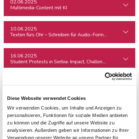
02.06.2025
Multimedia-Content mit KI
10.06.2025
Texten fürs Ohr – Schreiben für Audio-Formate
16.06.2025
Student Protests in Serbia: Impact, Challenges, and Perspe
23.06.2025
Crashkurs Sprechtraining
Diese Webseite verwendet Cookies
Wir verwenden Cookies, um Inhalte und Anzeigen zu
24.06.2025
Schreiben mit KI: effizienter, kreativer, schneller
personalisieren, Funktionen für soziale Medien anbieten
zu können und die Zugriffe auf unsere Website zu
analysieren. Außerdem geben wir Informationen zu Ihrer
25.06.2025
Verwendung unserer Website an unsere Partner für