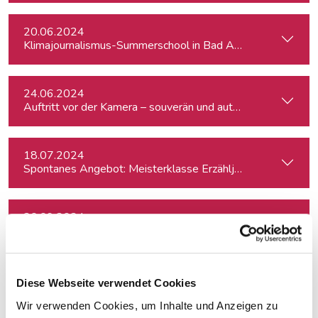
20.06.2024
Klimajournalismus-Summerschool in Bad Aussee
24.06.2024
Auftritt vor der Kamera – souverän und authentisch
18.07.2024
Spontanes Angebot: Meisterklasse Erzähljournalismus – Di
20.09.2024
Effiziente Recherche mit KI
24.09.2024
Diese Webseite verwendet Cookies
Schöner schreiben, leichter schreiben.
Wir verwenden Cookies, um Inhalte und Anzeigen zu