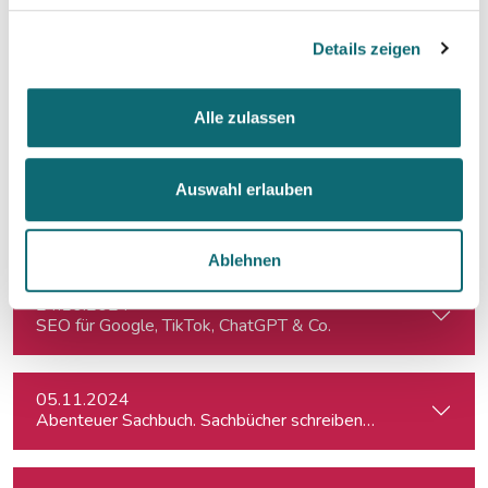
11.10.2024
Crashkurs LinkedIn
Details zeigen
11.10.2024
Alle zulassen
KI für die Podcast-Produktion
Auswahl erlauben
21.10.2024
Resilienz im Netz: Ein interaktiver Workshop im Umgang mi
Ablehnen
24.10.2024
SEO für Google, TikTok, ChatGPT & Co.
05.11.2024
Abenteuer Sachbuch. Sachbücher schreiben für Journalist:inn