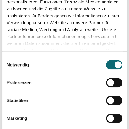
personalisieren, Funktionen für soziale Medien anbieten
25.09.2024
zu können und die Zugriffe auf unsere Website zu
RTR - Podcastförderung: Q&A
analysieren. Außerdem geben wir Informationen zu Ihrer
Verwendung unserer Website an unsere Partner für
soziale Medien, Werbung und Analysen weiter. Unsere
26.09.2024
Partner führen diese Informationen möglicherweise mit
Professionell moderieren
weiteren Daten zusammen, die Sie ihnen bereitgestellt
haben oder die sie im Rahmen Ihrer Nutzung der Dienste
gesammelt haben.
07.10.2024
Einwilligungsauswahl
Europa für Regionaljournalist:innen
Notwendig
Präferenzen
08.10.2024
Kreativ mit Canva – Grundlagen
Statistiken
10.10.2024
Reportagen schreiben – ganz einfach
Marketing