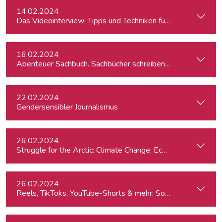
14.02.2024
Das Videointerview: Tipps und Techniken für TV und Web
16.02.2024
Abenteuer Sachbuch. Sachbücher schreiben für Journalist:inn
22.02.2024
Gendersensibler Journalismus
26.02.2024
St
26.02.2024
Reels, TikToks, YouTube-Shorts & mehr: Social Media-Videos 