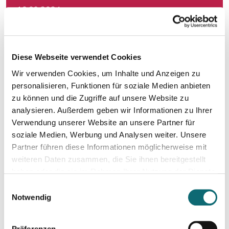
10.09.2024
Netzwerk Klimajournalismus: Press Briefing zur Nationalra
17.09.2024
Diese Webseite verwendet Cookies
In Dialogue with Bundesheer Colonel Dr. Markus Reisne
Wir verwenden Cookies, um Inhalte und Anzeigen zu
personalisieren, Funktionen für soziale Medien anbieten
18.09.2024
zu können und die Zugriffe auf unsere Website zu
Election Results in Eastern Germany: Implicatio
analysieren. Außerdem geben wir Informationen zu Ihrer
Verwendung unserer Website an unsere Partner für
soziale Medien, Werbung und Analysen weiter. Unsere
20.09.2024
Partner führen diese Informationen möglicherweise mit
Effiziente Recherche mit KI
weiteren Daten zusammen, die Sie ihnen bereitgestellt
haben oder die sie im Rahmen Ihrer Nutzung der Dienste
gesammelt haben.
24.09.2024
Einwilligungsauswahl
Schöner schreiben, leichter schreiben.
Notwendig
Präferenzen