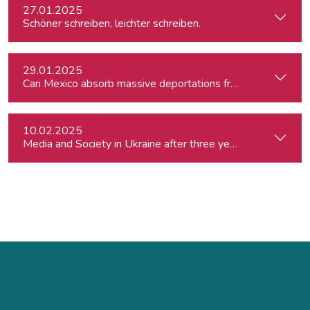
27.01.2025
Schöner schreiben, leichter schreiben.
29.01.2025
Can Mexico absorb massive deportations from the US?
10.02.2025
Media and Society in Ukraine after three years of war. Curre