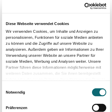
14.03.2024
Reportagen schreiben – ganz einfach
Diese Webseite verwendet Cookies
Wir verwenden Cookies, um Inhalte und Anzeigen zu
21.03.2024
Mehr Kreativität und gutes Zeitmanagement
personalisieren, Funktionen für soziale Medien anbieten
zu können und die Zugriffe auf unsere Website zu
analysieren. Außerdem geben wir Informationen zu Ihrer
25.03.2024
Verwendung unserer Website an unsere Partner für
Creating a Newsletter prototype
soziale Medien, Werbung und Analysen weiter. Unsere
Partner führen diese Informationen möglicherweise mit
weiteren Daten zusammen, die Sie ihnen bereitgestellt
08.04.2024
haben oder die sie im Rahmen Ihrer Nutzung der Dienste
Von der Idee zum Film: So schreibe ich ein schlüssiges Konz
gesammelt haben.
Einwilligungsauswahl
Notwendig
09.04.2024
In Dialogue with Khaled Yacoub Oweis
Präferenzen