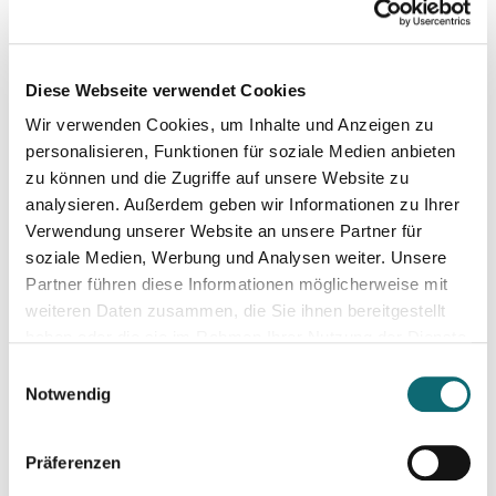
04.06.2024
Investigativer Journalismus
Diese Webseite verwendet Cookies
Wir verwenden Cookies, um Inhalte und Anzeigen zu
04.06.2024
Kreativ mit Canva – Advanced
personalisieren, Funktionen für soziale Medien anbieten
zu können und die Zugriffe auf unsere Website zu
analysieren. Außerdem geben wir Informationen zu Ihrer
06.06.2024
Verwendung unserer Website an unsere Partner für
Schreiben für Hörfunk, Podcast und Moderation
soziale Medien, Werbung und Analysen weiter. Unsere
Partner führen diese Informationen möglicherweise mit
weiteren Daten zusammen, die Sie ihnen bereitgestellt
11.06.2024
haben oder die sie im Rahmen Ihrer Nutzung der Dienste
Konstruktiver Klimajournalismus – so geht's!
gesammelt haben.
Einwilligungsauswahl
Notwendig
17.06.2024
Slovakia: Understanding political polarizations and their th
Präferenzen