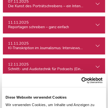
07.11.2025
Die Kunst des Porträtschreibens – ein Intensiv-Workshop für
11.11.2025
Reportagen schreiben – ganz einfach
11.11.2025
KI-Transkription im Journalismus: Interviews & Medieninhalt
12.11.2025
Schnitt- und Audiotechnik für Podcasts (Einsteiger:innen)
12.11.2025
Mit Canva Websites gestalten: einfache One-Pager für Journ
Diese Webseite verwendet Cookies
Wir verwenden Cookies, um Inhalte und Anzeigen zu
14.11.2025