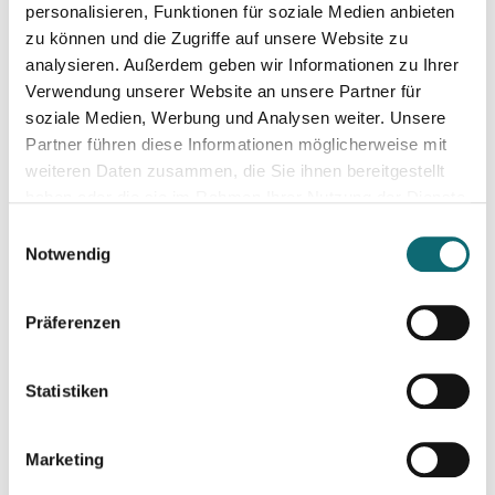
Kurzvideos auf Social Media optimieren
personalisieren, Funktionen für soziale Medien anbieten
zu können und die Zugriffe auf unsere Website zu
analysieren. Außerdem geben wir Informationen zu Ihrer
17.11.2025
Verwendung unserer Website an unsere Partner für
Auftritt vor der Kamera – souverän und authentisch
soziale Medien, Werbung und Analysen weiter. Unsere
Partner führen diese Informationen möglicherweise mit
weiteren Daten zusammen, die Sie ihnen bereitgestellt
21.11.2025
haben oder die sie im Rahmen Ihrer Nutzung der Dienste
Lust auf Lokal - so geht zeitgemäßer Lokaljournalismus
gesammelt haben.
Einwilligungsauswahl
Notwendig
24.11.2025
Restart – Orientierung und Perspektiven für Medienprofis 
Präferenzen
26.11.2025
Statistiken
Besser schreiben und redigieren mit KI
Marketing
26.11.2025
How to Social Media - Onlinepräsenz aufbauen & Beiträge ef