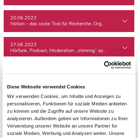
20.06.2023
Notion – das coole Tool für Recherche, Organisation & Lebe
27.06.2023
Hörfunk, Podcast, Moderation: „stimmig“ sprechen
28.06.2023
SEO: Suchmaschinenoptimierung für Journalist:innen
Diese Webseite verwendet Cookies
Wir verwenden Cookies, um Inhalte und Anzeigen zu
17.07.2023
Elections in Spain: Left and Far-Left vs Right and Far-Right
personalisieren, Funktionen für soziale Medien anbieten
zu können und die Zugriffe auf unsere Website zu
analysieren. Außerdem geben wir Informationen zu Ihrer
21.09.2023
Verwendung unserer Website an unsere Partner für
Effizienz & Kreativität im Journalismus mit KI
soziale Medien, Werbung und Analysen weiter. Unsere