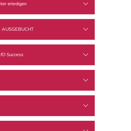
nter erledigen
er - AUSGEBUCHT
ations of the AfD Success