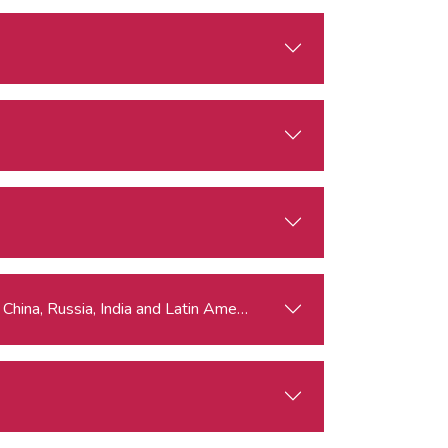
rn (Multipolar) World Order? Visions from China, Russia, India and Latin America - BOOKED OUT