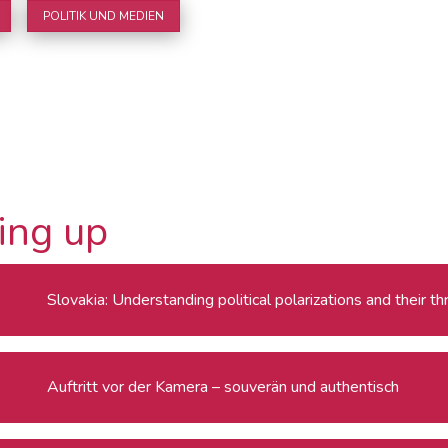
POLITIK UND MEDIEN
ing up
Slovakia: Understanding political polarizations and their 
Auftritt vor der Kamera – souverän und authentisch