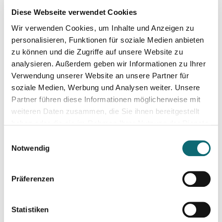
06.06.2024
Diese Webseite verwendet Cookies
Schreiben für Hörfunk, Podcast und Moderation
Wir verwenden Cookies, um Inhalte und Anzeigen zu
personalisieren, Funktionen für soziale Medien anbieten
11.06.2024
zu können und die Zugriffe auf unsere Website zu
Konstruktiver Klimajournalismus – so geht's!
analysieren. Außerdem geben wir Informationen zu Ihrer
Verwendung unserer Website an unsere Partner für
soziale Medien, Werbung und Analysen weiter. Unsere
18.06.2024
Partner führen diese Informationen möglicherweise mit
Von der Idee zum Buch
weiteren Daten zusammen, die Sie ihnen bereitgestellt
haben oder die sie im Rahmen Ihrer Nutzung der Dienste
gesammelt haben.
20.06.2024
Einwilligungsauswahl
Klimajournalismus-Summerschool in Bad Aussee
Notwendig
Präferenzen
24.06.2024
Auftritt vor der Kamera – souverän und authentisch
Statistiken