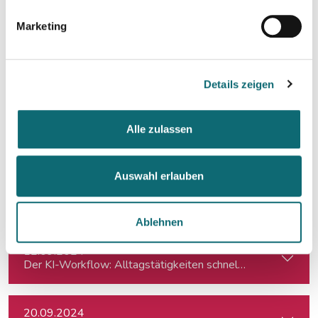
01.07.2024
Notion – das coole Tool für Recherche, Organisation & Lebe
Marketing
03.07.2024
fjum_Outdoor: Smartphone Videowalk
Details zeigen
09.07.2024
Alle zulassen
Redigieren mit der KI
Auswahl erlauben
18.07.2024
Spontanes Angebot: Meisterklasse Erzähljournalismus – Di
Ablehnen
12.09.2024
Der KI-Workflow: Alltagstätigkeiten schneller und effizient
20.09.2024