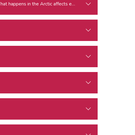
gle for the Arctic: Climate Change, Economy, Security What happens in the Arctic affects everyone.