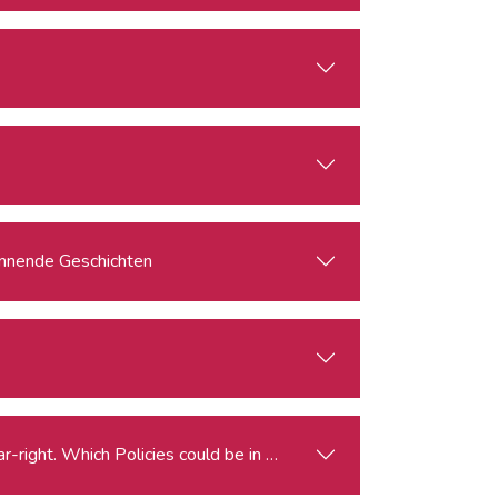
pannende Geschichten
Elections for the European Parliament and the Rise of the Far-right. Which Policies could be in Peril?