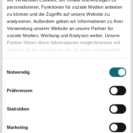
21.10.2024
Resilienz im Netz: Ein interaktiver Workshop im Umgang mi
personalisieren, Funktionen für soziale Medien anbieten
zu können und die Zugriffe auf unsere Website zu
analysieren. Außerdem geben wir Informationen zu Ihrer
24.10.2024
Verwendung unserer Website an unsere Partner für
SEO für Google, TikTok, ChatGPT & Co.
soziale Medien, Werbung und Analysen weiter. Unsere
Partner führen diese Informationen möglicherweise mit
weiteren Daten zusammen, die Sie ihnen bereitgestellt
31.10.2024
haben oder die sie im Rahmen Ihrer Nutzung der Dienste
Bewegtbild und Video mit KI
gesammelt haben.
Einwilligungsauswahl
Notwendig
05.11.2024
Abenteuer Sachbuch. Sachbücher schreiben für Journalist:inn
Präferenzen
05.11.2024
Statistiken
Kreativ mit Canva – Grundlagen
Marketing
07.11.2024