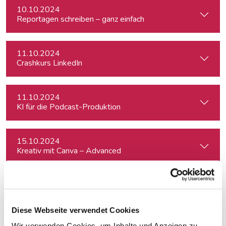
10.10.2024
Reportagen schreiben – ganz einfach
11.10.2024
Crashkurs LinkedIn
11.10.2024
KI für die Podcast-Produktion
15.10.2024
Kreativ mit Canva – Advanced
18.10.2024
Social Media-Analyse: Journalismus auf TikTok
Diese Webseite verwendet Cookies
Wir verwenden Cookies, um Inhalte und Anzeigen zu