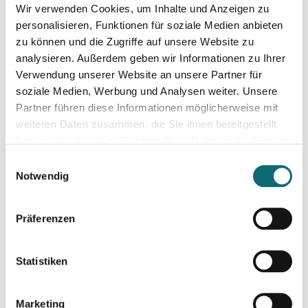
Wir verwenden Cookies, um Inhalte und Anzeigen zu
24.06.2024
Auftritt vor der Kamera – souverän und authentisch
personalisieren, Funktionen für soziale Medien anbieten
zu können und die Zugriffe auf unsere Website zu
analysieren. Außerdem geben wir Informationen zu Ihrer
02.07.2024
Verwendung unserer Website an unsere Partner für
Elections in the United Kingdom: Understanding Voters’ Con
soziale Medien, Werbung und Analysen weiter. Unsere
Partner führen diese Informationen möglicherweise mit
weiteren Daten zusammen, die Sie ihnen bereitgestellt
18.07.2024
haben oder die sie im Rahmen Ihrer Nutzung der Dienste
Spontanes Angebot: Meisterklasse Erzähljournalismus – Di
gesammelt haben.
Einwilligungsauswahl
Notwendig
10.09.2024
Netzwerk Klimajournalismus: Press Briefing zur Nationalra
Präferenzen
17.09.2024
Statistiken
In Dialogue with Bundesheer Colonel Dr. Markus Reisne
Marketing