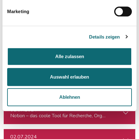
17.06.2024
Slovakia: Understanding political polarizations and their th
Marketing
18.06.2024
Von der Idee zum Buch
Details zeigen
20.06.2024
Alle zulassen
Klimajournalismus-Summerschool in Bad Aussee
Auswahl erlauben
24.06.2024
Auftritt vor der Kamera – souverän und authentisch
Ablehnen
01.07.2024
Notion – das coole Tool für Recherche, Organisation & Lebe
02.07.2024