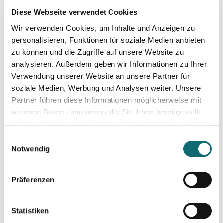
15.05.2024
Diese Webseite verwendet Cookies
Kreativ mit Canva – Grundlagen
Wir verwenden Cookies, um Inhalte und Anzeigen zu
personalisieren, Funktionen für soziale Medien anbieten
23.05.2024
zu können und die Zugriffe auf unsere Website zu
Journalistische Produktentwicklung
analysieren. Außerdem geben wir Informationen zu Ihrer
Verwendung unserer Website an unsere Partner für
soziale Medien, Werbung und Analysen weiter. Unsere
04.06.2024
Partner führen diese Informationen möglicherweise mit
Investigativer Journalismus
weiteren Daten zusammen, die Sie ihnen bereitgestellt
haben oder die sie im Rahmen Ihrer Nutzung der Dienste
gesammelt haben.
04.06.2024
Einwilligungsauswahl
Kreativ mit Canva – Advanced
Notwendig
Präferenzen
11.06.2024
Konstruktiver Klimajournalismus – so geht's!
Statistiken