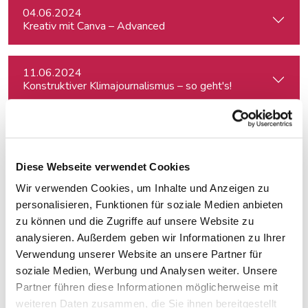
04.06.2024
Kreativ mit Canva – Advanced
11.06.2024
Konstruktiver Klimajournalismus – so geht's!
17.06.2024
Slovakia: Understanding political polarizations and their th
Diese Webseite verwendet Cookies
Wir verwenden Cookies, um Inhalte und Anzeigen zu
18.06.2024
Von der Idee zum Buch
personalisieren, Funktionen für soziale Medien anbieten
zu können und die Zugriffe auf unsere Website zu
analysieren. Außerdem geben wir Informationen zu Ihrer
20.06.2024
Verwendung unserer Website an unsere Partner für
Klimajournalismus-Summerschool in Bad Aussee
soziale Medien, Werbung und Analysen weiter. Unsere
Partner führen diese Informationen möglicherweise mit
weiteren Daten zusammen, die Sie ihnen bereitgestellt