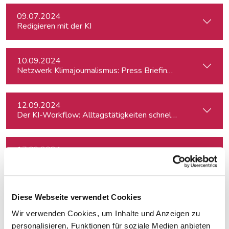
09.07.2024
Redigieren mit der KI
10.09.2024
Netzwerk Klimajournalismus: Press Briefing zur Nationalra
12.09.2024
Der KI-Workflow: Alltagstätigkeiten schneller und effizient
17.09.2024
In Dialogue with Bundesheer Colonel Dr. Markus Reisne
18.09.2024
Diese Webseite verwendet Cookies
Election Results in Eastern Germany: Implicatio
Wir verwenden Cookies, um Inhalte und Anzeigen zu
personalisieren, Funktionen für soziale Medien anbieten