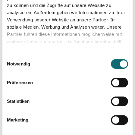
25.09.2024
zu können und die Zugriffe auf unsere Website zu
RTR - Podcastförderung: Q&A
analysieren. Außerdem geben wir Informationen zu Ihrer
Verwendung unserer Website an unsere Partner für
soziale Medien, Werbung und Analysen weiter. Unsere
26.09.2024
Partner führen diese Informationen möglicherweise mit
Professionell moderieren
weiteren Daten zusammen, die Sie ihnen bereitgestellt
haben oder die sie im Rahmen Ihrer Nutzung der Dienste
gesammelt haben.
02.10.2024
Einwilligungsauswahl
Redigieren mit KI
Notwendig
Präferenzen
08.10.2024
Kreativ mit Canva – Grundlagen
Statistiken
08.10.2024
Would Donald Trump’s Victory pose a Threat to Press Free
Marketing