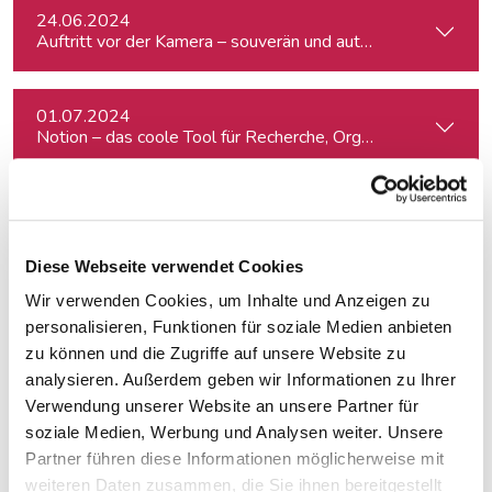
24.06.2024
Auftritt vor der Kamera – souverän und authentisch
01.07.2024
Notion – das coole Tool für Recherche, Organisation & Lebe
03.07.2024
fjum_Outdoor: Smartphone Videowalk
Diese Webseite verwendet Cookies
Wir verwenden Cookies, um Inhalte und Anzeigen zu
09.07.2024
Redigieren mit der KI
personalisieren, Funktionen für soziale Medien anbieten
zu können und die Zugriffe auf unsere Website zu
analysieren. Außerdem geben wir Informationen zu Ihrer
18.07.2024
Verwendung unserer Website an unsere Partner für
Spontanes Angebot: Meisterklasse Erzähljournalismus – Di
soziale Medien, Werbung und Analysen weiter. Unsere
Partner führen diese Informationen möglicherweise mit
weiteren Daten zusammen, die Sie ihnen bereitgestellt