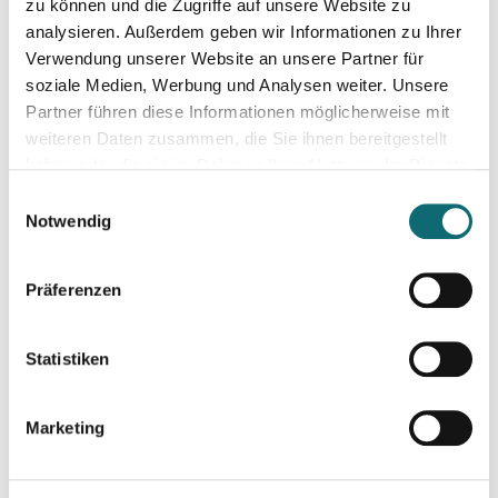
28.11.2024
zu können und die Zugriffe auf unsere Website zu
Respect and Violation of the Law of War in Ukraine and in t
analysieren. Außerdem geben wir Informationen zu Ihrer
Verwendung unserer Website an unsere Partner für
soziale Medien, Werbung und Analysen weiter. Unsere
04.12.2024
Partner führen diese Informationen möglicherweise mit
Professionelle Aufnahmetechnik für Podcasts
weiteren Daten zusammen, die Sie ihnen bereitgestellt
haben oder die sie im Rahmen Ihrer Nutzung der Dienste
gesammelt haben.
05.12.2024
Einwilligungsauswahl
Professionelle Schnitt- und Mischtechnik für Podcasts
Notwendig
Präferenzen
06.12.2024
Bewerbungstraining für Journalist:innen
Statistiken
10.12.2024
Bewegtbild und Video mit KI - Linz
Marketing
16.01.2025