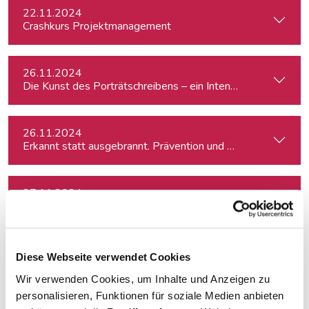
22.11.2024
Crashkurs Projektmanagement
26.11.2024
Die Kunst des Porträtschreibens – ein Intensiv-Workshop für
26.11.2024
Erkannt statt ausgebrannt. Prävention und Erste-Hilfe bei 
27.11.2024
Die Recherchemappe: strukturiert investigativ arbeiten, all
28.11.2024
Diese Webseite verwendet Cookies
Besser schreiben und redigieren mit KI
Wir verwenden Cookies, um Inhalte und Anzeigen zu
personalisieren, Funktionen für soziale Medien anbieten