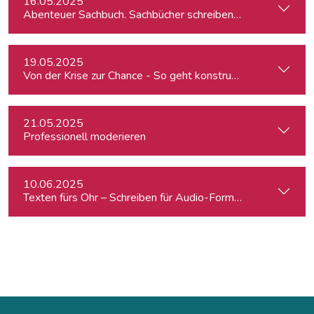
16.05.2025
Abenteuer Sachbuch. Sachbücher schreiben für Journalist:inn
19.05.2025
Von der Krise zur Chance - So geht konstruktiver Journalism
21.05.2025
Professionell moderieren
10.06.2025
Texten fürs Ohr – Schreiben für Audio-Formate