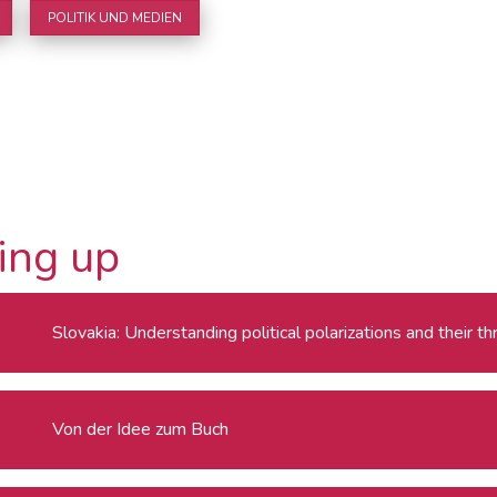
POLITIK UND MEDIEN
ing up
Slovakia: Understanding political polarizations and their 
Von der Idee zum Buch