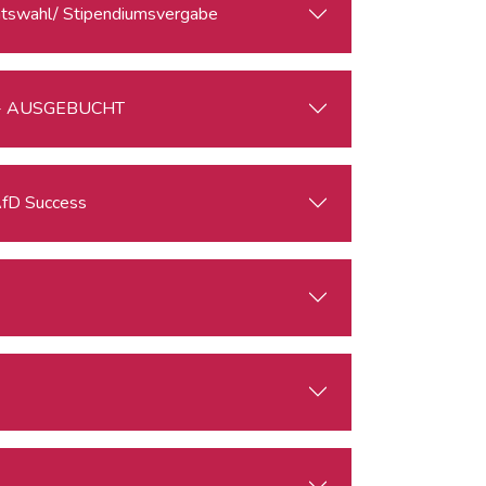
ratswahl/ Stipendiumsvergabe
er - AUSGEBUCHT
ations of the AfD Success