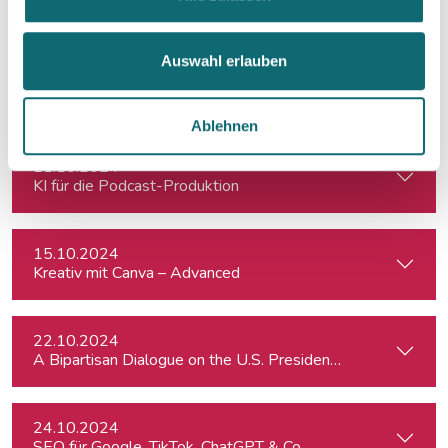
Would Donald Trump’s Victory pose a Threat to Press Free
Auswahl erlauben
10.10.2024
Reportagen schreiben – ganz einfach
Ablehnen
11.10.2024
KI für die Podcast-Produktion
15.10.2024
Kreativ mit Canva – Advanced
22.10.2024
A Bipartisan Dialogue on the U.S. Presidential Elections: Im
24.10.2024
SEO für Google, TikTok, ChatGPT & Co.