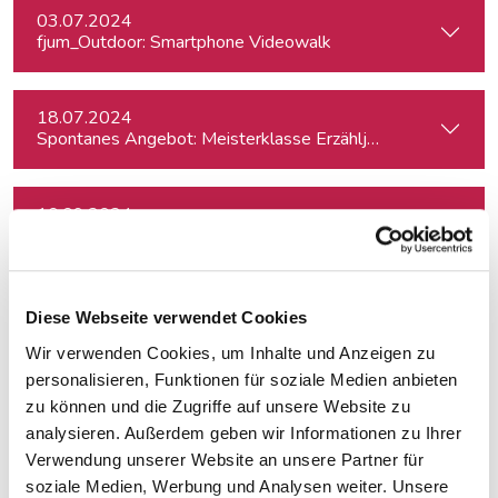
03.07.2024
fjum_Outdoor: Smartphone Videowalk
18.07.2024
Spontanes Angebot: Meisterklasse Erzähljournalismus – Di
10.09.2024
Netzwerk Klimajournalismus: Press Briefing zur Nationalra
17.09.2024
Diese Webseite verwendet Cookies
In Dialogue with Bundesheer Colonel Dr. Markus Reisne
Wir verwenden Cookies, um Inhalte und Anzeigen zu
personalisieren, Funktionen für soziale Medien anbieten
18.09.2024
zu können und die Zugriffe auf unsere Website zu
Election Results in Eastern Germany: Implicatio
analysieren. Außerdem geben wir Informationen zu Ihrer
Verwendung unserer Website an unsere Partner für
soziale Medien, Werbung und Analysen weiter. Unsere