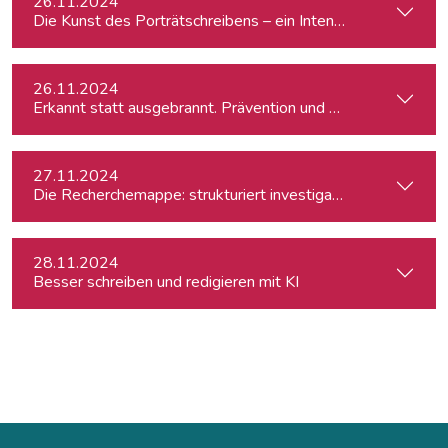
26.11.2024
Die Kunst des Porträtschreibens – ein Intensiv-Workshop für
26.11.2024
Erkannt statt ausgebrannt. Prävention und Erste-Hilfe bei 
27.11.2024
Die Recherchemappe: strukturiert investigativ arbeiten, all
28.11.2024
Besser schreiben und redigieren mit KI