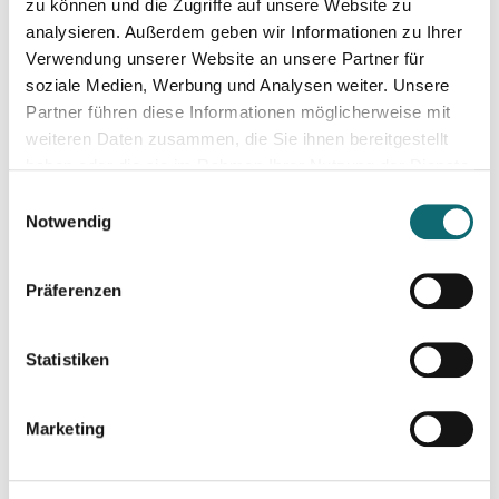
18.06.2024
zu können und die Zugriffe auf unsere Website zu
Von der Idee zum Buch
analysieren. Außerdem geben wir Informationen zu Ihrer
Verwendung unserer Website an unsere Partner für
soziale Medien, Werbung und Analysen weiter. Unsere
20.06.2024
Partner führen diese Informationen möglicherweise mit
Klimajournalismus-Summerschool in Bad Aussee
weiteren Daten zusammen, die Sie ihnen bereitgestellt
haben oder die sie im Rahmen Ihrer Nutzung der Dienste
gesammelt haben.
24.06.2024
Einwilligungsauswahl
Auftritt vor der Kamera – souverän und authentisch
Notwendig
Präferenzen
01.07.2024
Notion – das coole Tool für Recherche, Organisation & Lebe
Statistiken
03.07.2024
fjum_Outdoor: Smartphone Videowalk
Marketing
09.07.2024