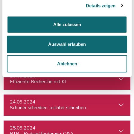
Redigieren mit der KI
Details zeigen
18.07.2024
Alle zulassen
Spontanes Angebot: Meisterklasse Erzähljournalismus – Di
Auswahl erlauben
12.09.2024
Der KI-Workflow: Alltagstätigkeiten schneller und effizient
Ablehnen
20.09.2024
Effiziente Recherche mit KI
24.09.2024
Schöner schreiben, leichter schreiben.
25.09.2024
RTR - Podcastförderung: Q&A