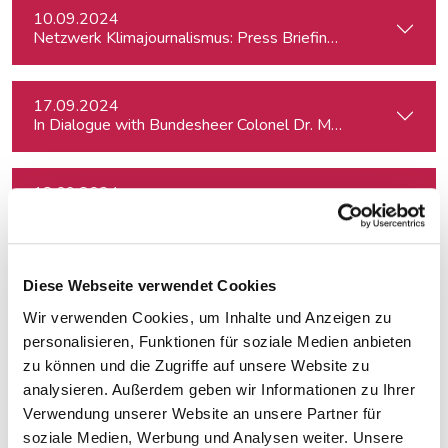
10.09.2024
Netzwerk Klimajournalismus: Press Briefing zur Nationalra
17.09.2024
In Dialogue with Bundesheer Colonel Dr. Markus Reisne
18.09.2024
Election Results in Eastern Germany: Implicatio
20.09.2024
Diese Webseite verwendet Cookies
Effiziente Recherche mit KI
Wir verwenden Cookies, um Inhalte und Anzeigen zu
personalisieren, Funktionen für soziale Medien anbieten
24.09.2024
zu können und die Zugriffe auf unsere Website zu
Schöner schreiben, leichter schreiben.
analysieren. Außerdem geben wir Informationen zu Ihrer
Verwendung unserer Website an unsere Partner für
soziale Medien, Werbung und Analysen weiter. Unsere