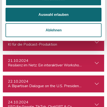
Reportagen schreiben – ganz einfach
Auswahl erlauben
11.10.2024
Crashkurs LinkedIn
Ablehnen
11.10.2024
KI für die Podcast-Produktion
21.10.2024
Resilienz im Netz: Ein interaktiver Workshop im Umgang mi
22.10.2024
A Bipartisan Dialogue on the U.S. Presidential Elections: Im
24.10.2024
SEO für Google, TikTok, ChatGPT & Co.