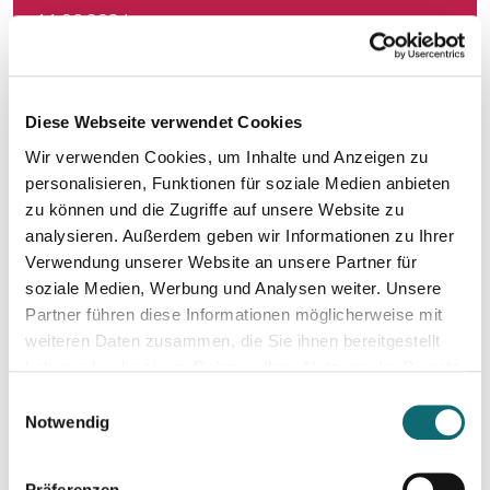
11.06.2024
Konstruktiver Klimajournalismus – so geht's!
17.06.2024
Diese Webseite verwendet Cookies
Slovakia: Understanding political polarizations and their th
Wir verwenden Cookies, um Inhalte und Anzeigen zu
personalisieren, Funktionen für soziale Medien anbieten
18.06.2024
zu können und die Zugriffe auf unsere Website zu
Von der Idee zum Buch
analysieren. Außerdem geben wir Informationen zu Ihrer
Verwendung unserer Website an unsere Partner für
soziale Medien, Werbung und Analysen weiter. Unsere
20.06.2024
Partner führen diese Informationen möglicherweise mit
Klimajournalismus-Summerschool in Bad Aussee
weiteren Daten zusammen, die Sie ihnen bereitgestellt
haben oder die sie im Rahmen Ihrer Nutzung der Dienste
gesammelt haben.
01.07.2024
Einwilligungsauswahl
Notion – das coole Tool für Recherche, Organisation & Lebe
Notwendig
Präferenzen