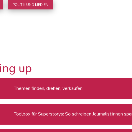
POLITIK UND MEDIEN
ing up
Themen finden, drehen, verkaufen
Toolbox für Superstorys: So schreiben Journalist:innen s