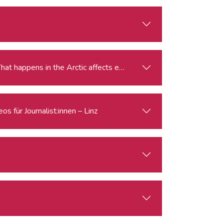
gle for the Arctic: Climate Change, Economy, Security What happens in the Arctic affects everyone.
s für Journalist:innen – Linz