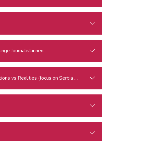
nge Journalist:innen
Russia’s and China’s Presence in the Western Balkans: Perceptions vs Realities (focus on Serbia and Kosovo)