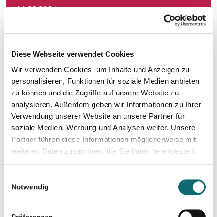
11.06.2024
Konstruktiver Klimajournalismus – so geht's!
17.06.2024
Diese Webseite verwendet Cookies
Slovakia: Understanding political polarizations and their th
Wir verwenden Cookies, um Inhalte und Anzeigen zu
personalisieren, Funktionen für soziale Medien anbieten
18.06.2024
zu können und die Zugriffe auf unsere Website zu
Von der Idee zum Buch
analysieren. Außerdem geben wir Informationen zu Ihrer
Verwendung unserer Website an unsere Partner für
soziale Medien, Werbung und Analysen weiter. Unsere
20.06.2024
Partner führen diese Informationen möglicherweise mit
Klimajournalismus-Summerschool in Bad Aussee
weiteren Daten zusammen, die Sie ihnen bereitgestellt
haben oder die sie im Rahmen Ihrer Nutzung der Dienste
gesammelt haben.
01.07.2024
Einwilligungsauswahl
Notion – das coole Tool für Recherche, Organisation & Lebe
Notwendig
Präferenzen