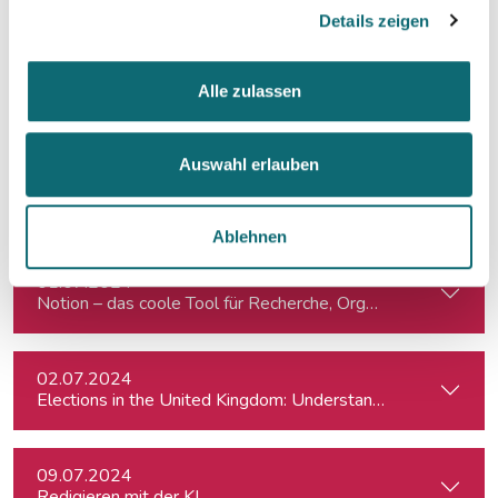
Von der Idee zum Buch
Details zeigen
20.06.2024
Alle zulassen
Klimajournalismus-Summerschool in Bad Aussee
Auswahl erlauben
24.06.2024
Auftritt vor der Kamera – souverän und authentisch
Ablehnen
01.07.2024
Notion – das coole Tool für Recherche, Organisation & Lebe
02.07.2024
Elections in the United Kingdom: Understanding Voters’ Con
09.07.2024
Redigieren mit der KI