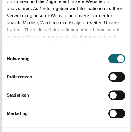
24.05.2024
zu können und die Zugriffe auf unsere Website zu
Schnitt und Sound Design für Podcasts
analysieren. Außerdem geben wir Informationen zu Ihrer
Verwendung unserer Website an unsere Partner für
soziale Medien, Werbung und Analysen weiter. Unsere
04.06.2024
Partner führen diese Informationen möglicherweise mit
Investigativer Journalismus
weiteren Daten zusammen, die Sie ihnen bereitgestellt
haben oder die sie im Rahmen Ihrer Nutzung der Dienste
gesammelt haben.
06.06.2024
Einwilligungsauswahl
Schreiben für Hörfunk, Podcast und Moderation
Notwendig
Präferenzen
11.06.2024
Konstruktiver Klimajournalismus – so geht's!
Statistiken
17.06.2024
Slovakia: Understanding political polarizations and their th
Marketing
18.06.2024