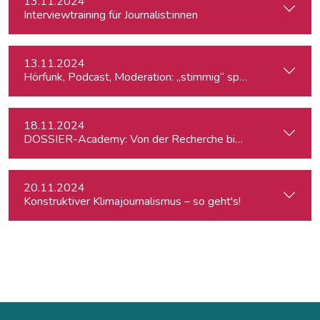
13.11.2024
Interviewtraining für Journalist:innen
13.11.2024
Hörfunk, Podcast, Moderation: „stimmig“ sprechen
18.11.2024
DOSSIER-Academy: Von der Recherche bis zur Veröffentlic
20.11.2024
Konstruktiver Klimajournalismus – so geht's!