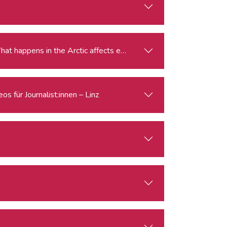
gle for the Arctic: Climate Change, Economy, Security What happens in the Arctic affects everyone.
s für Journalist:innen – Linz