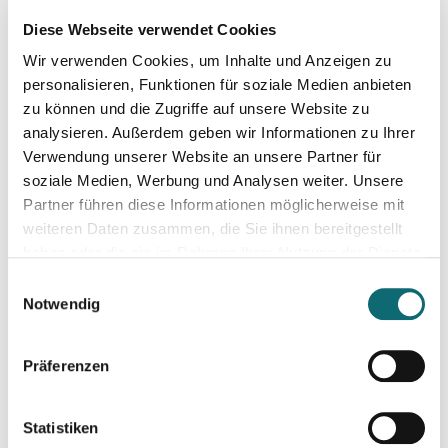
Diese Webseite verwendet Cookies
Wir verwenden Cookies, um Inhalte und Anzeigen zu
17.09.2024
In Dialogue with Bundesheer Colonel Dr. Markus Reisne
personalisieren, Funktionen für soziale Medien anbieten
zu können und die Zugriffe auf unsere Website zu
analysieren. Außerdem geben wir Informationen zu Ihrer
18.09.2024
Verwendung unserer Website an unsere Partner für
Election Results in Eastern Germany: Implicatio
soziale Medien, Werbung und Analysen weiter. Unsere
Partner führen diese Informationen möglicherweise mit
weiteren Daten zusammen, die Sie ihnen bereitgestellt
20.09.2024
haben oder die sie im Rahmen Ihrer Nutzung der Dienste
Effiziente Recherche mit KI
gesammelt haben.
Einwilligungsauswahl
Notwendig
24.09.2024
Schöner schreiben, leichter schreiben.
Präferenzen
25.09.2024
Statistiken
RTR - Podcastförderung: Q&A