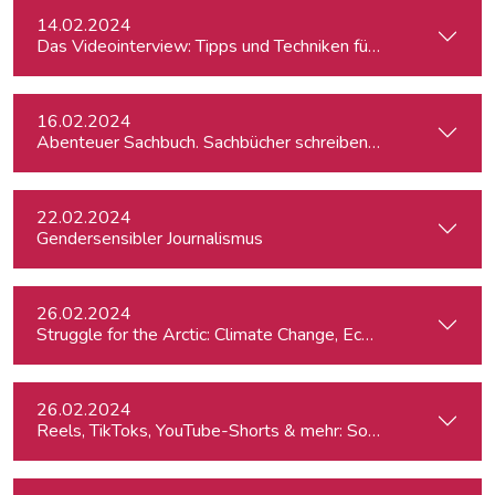
14.02.2024
Das Videointerview: Tipps und Techniken für TV und Web
16.02.2024
Abenteuer Sachbuch. Sachbücher schreiben für Journalist:inn
22.02.2024
Gendersensibler Journalismus
26.02.2024
St
26.02.2024
Reels, TikToks, YouTube-Shorts & mehr: Social Media-Videos 